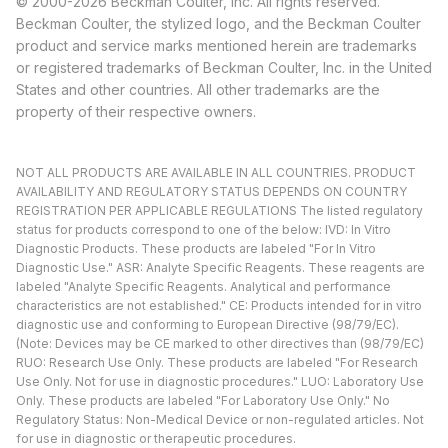
© 2000-2026 Beckman Coulter, Inc. All rights reserved.
Beckman Coulter, the stylized logo, and the Beckman Coulter
product and service marks mentioned herein are trademarks
or registered trademarks of Beckman Coulter, Inc. in the United
States and other countries. All other trademarks are the
property of their respective owners.
NOT ALL PRODUCTS ARE AVAILABLE IN ALL COUNTRIES. PRODUCT
AVAILABILITY AND REGULATORY STATUS DEPENDS ON COUNTRY
REGISTRATION PER APPLICABLE REGULATIONS The listed regulatory
status for products correspond to one of the below: IVD: In Vitro
Diagnostic Products. These products are labeled "For In Vitro
Diagnostic Use." ASR: Analyte Specific Reagents. These reagents are
labeled "Analyte Specific Reagents. Analytical and performance
characteristics are not established." CE: Products intended for in vitro
diagnostic use and conforming to European Directive (98/79/EC).
(Note: Devices may be CE marked to other directives than (98/79/EC)
RUO: Research Use Only. These products are labeled "For Research
Use Only. Not for use in diagnostic procedures." LUO: Laboratory Use
Only. These products are labeled "For Laboratory Use Only." No
Regulatory Status: Non-Medical Device or non-regulated articles. Not
for use in diagnostic or therapeutic procedures.