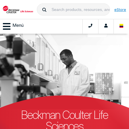
eStore
Menú
Beckman Coulter Life
Sciences