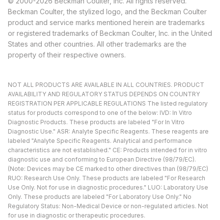
© 2000-2026 Beckman Coulter, Inc. All rights reserved.
Beckman Coulter, the stylized logo, and the Beckman Coulter
product and service marks mentioned herein are trademarks
or registered trademarks of Beckman Coulter, Inc. in the United
States and other countries. All other trademarks are the
property of their respective owners.
NOT ALL PRODUCTS ARE AVAILABLE IN ALL COUNTRIES. PRODUCT
AVAILABILITY AND REGULATORY STATUS DEPENDS ON COUNTRY
REGISTRATION PER APPLICABLE REGULATIONS The listed regulatory
status for products correspond to one of the below: IVD: In Vitro
Diagnostic Products. These products are labeled "For In Vitro
Diagnostic Use." ASR: Analyte Specific Reagents. These reagents are
labeled "Analyte Specific Reagents. Analytical and performance
characteristics are not established." CE: Products intended for in vitro
diagnostic use and conforming to European Directive (98/79/EC).
(Note: Devices may be CE marked to other directives than (98/79/EC)
RUO: Research Use Only. These products are labeled "For Research
Use Only. Not for use in diagnostic procedures." LUO: Laboratory Use
Only. These products are labeled "For Laboratory Use Only." No
Regulatory Status: Non-Medical Device or non-regulated articles. Not
for use in diagnostic or therapeutic procedures.