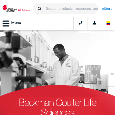
eStore
Menú
Beckman Coulter Life
Sciences