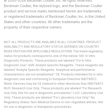
© 2000-2026 Beckman Coulter, Inc. All rights reserved.
Beckman Coulter, the stylized logo, and the Beckman Coulter
product and service marks mentioned herein are trademarks
or registered trademarks of Beckman Coulter, Inc. in the United
States and other countries. All other trademarks are the
property of their respective owners.
NOT ALL PRODUCTS ARE AVAILABLE IN ALL COUNTRIES. PRODUCT
AVAILABILITY AND REGULATORY STATUS DEPENDS ON COUNTRY
REGISTRATION PER APPLICABLE REGULATIONS The listed regulatory
status for products correspond to one of the below: IVD: In Vitro
Diagnostic Products. These products are labeled "For In Vitro
Diagnostic Use." ASR: Analyte Specific Reagents. These reagents are
labeled "Analyte Specific Reagents. Analytical and performance
characteristics are not established." CE: Products intended for in vitro
diagnostic use and conforming to European Directive (98/79/EC).
(Note: Devices may be CE marked to other directives than (98/79/EC)
RUO: Research Use Only. These products are labeled "For Research
Use Only. Not for use in diagnostic procedures." LUO: Laboratory Use
Only. These products are labeled "For Laboratory Use Only." No
Regulatory Status: Non-Medical Device or non-regulated articles. Not
for use in diagnostic or therapeutic procedures.