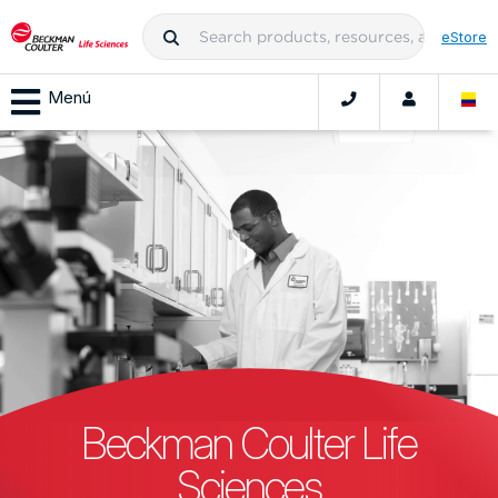
eStore
Menú
Beckman Coulter Life
Sciences