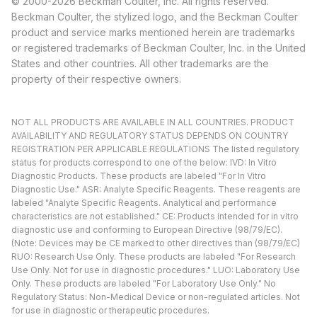
© 2000-2026 Beckman Coulter, Inc. All rights reserved.
Beckman Coulter, the stylized logo, and the Beckman Coulter
product and service marks mentioned herein are trademarks
or registered trademarks of Beckman Coulter, Inc. in the United
States and other countries. All other trademarks are the
property of their respective owners.
NOT ALL PRODUCTS ARE AVAILABLE IN ALL COUNTRIES. PRODUCT
AVAILABILITY AND REGULATORY STATUS DEPENDS ON COUNTRY
REGISTRATION PER APPLICABLE REGULATIONS The listed regulatory
status for products correspond to one of the below: IVD: In Vitro
Diagnostic Products. These products are labeled "For In Vitro
Diagnostic Use." ASR: Analyte Specific Reagents. These reagents are
labeled "Analyte Specific Reagents. Analytical and performance
characteristics are not established." CE: Products intended for in vitro
diagnostic use and conforming to European Directive (98/79/EC).
(Note: Devices may be CE marked to other directives than (98/79/EC)
RUO: Research Use Only. These products are labeled "For Research
Use Only. Not for use in diagnostic procedures." LUO: Laboratory Use
Only. These products are labeled "For Laboratory Use Only." No
Regulatory Status: Non-Medical Device or non-regulated articles. Not
for use in diagnostic or therapeutic procedures.