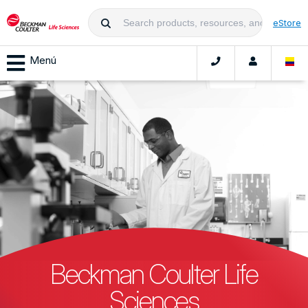
eStore
Menú
Beckman Coulter Life
Sciences