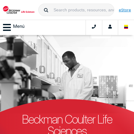
eStore
Menú
Beckman Coulter Life
Sciences