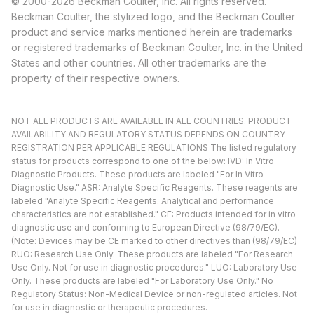
© 2000-2026 Beckman Coulter, Inc. All rights reserved.
Beckman Coulter, the stylized logo, and the Beckman Coulter
product and service marks mentioned herein are trademarks
or registered trademarks of Beckman Coulter, Inc. in the United
States and other countries. All other trademarks are the
property of their respective owners.
NOT ALL PRODUCTS ARE AVAILABLE IN ALL COUNTRIES. PRODUCT
AVAILABILITY AND REGULATORY STATUS DEPENDS ON COUNTRY
REGISTRATION PER APPLICABLE REGULATIONS The listed regulatory
status for products correspond to one of the below: IVD: In Vitro
Diagnostic Products. These products are labeled "For In Vitro
Diagnostic Use." ASR: Analyte Specific Reagents. These reagents are
labeled "Analyte Specific Reagents. Analytical and performance
characteristics are not established." CE: Products intended for in vitro
diagnostic use and conforming to European Directive (98/79/EC).
(Note: Devices may be CE marked to other directives than (98/79/EC)
RUO: Research Use Only. These products are labeled "For Research
Use Only. Not for use in diagnostic procedures." LUO: Laboratory Use
Only. These products are labeled "For Laboratory Use Only." No
Regulatory Status: Non-Medical Device or non-regulated articles. Not
for use in diagnostic or therapeutic procedures.