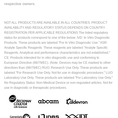
respective owners.
NOT ALL PRODUCTS ARE AVAILABLE IN ALL COUNTRIES. PRODUCT
AVAILABILITY AND REGULATORY STATUS DEPENDS ON COUNTRY
REGISTRATION PER APPLICABLE REGULATIONS The listed regulatory
status for products correspond to one of the below: IVD: In Vitro Diagnostic
Products. These products are labeled "For In Vitro Diagnostic Use." ASR:
Analyte Specific Reagents. These reagents are labeled "Analyte Specific
Reagents. Analytical and performance characteristics are not established."
CE: Products intended for in vitro diagnostic use and conforming to
European Directive (98/79/EC). (Note: Devices may be CE marked to other
directives than (98/79/EC) RUO: Research Use Only. These products are
labeled "For Research Use Only. Not for use in diagnostic procedures." LUO:
Laboratory Use Only. These products are labeled "For Laboratory Use Only."
No Regulatory Status: Non-Medical Device or non-regulated articles. Not for
use in diagnostic or therapeutic procedures.