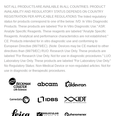
NOT ALL PRODUCTS ARE AVAILABLE IN ALL COUNTRIES. PRODUCT
AVAILABILITY AND REGULATORY STATUS DEPENDS ON COUNTRY
REGISTRATION PER APPLICABLE REGULATIONS The listed regulatory
status for products correspond to one of the below: IVD: In Vitro Diagnostic
Products. These products are labeled "For In Vitro Diagnostic Use." ASR:
Analyte Specific Reagents. These reagents are labeled "Analyte Specific
Reagents. Analytical and performance characteristics are not established."
CE: Products intended for in vitro diagnostic use and conforming to
European Directive (98/79/EC). (Note: Devices may be CE marked to other
directives than (98/79/EC) RUO: Research Use Only. These products are
labeled "For Research Use Only. Not for use in diagnostic procedures." LUO:
Laboratory Use Only. These products are labeled "For Laboratory Use Only."
No Regulatory Status: Non-Medical Device or non-regulated articles. Not for
use in diagnostic or therapeutic procedures.