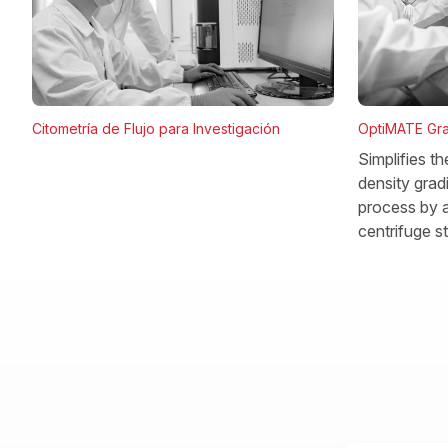
OptiMATE Gra
Citometría de Flujo para Investigación
Simplifies t
density gradi
process by a
centrifuge s