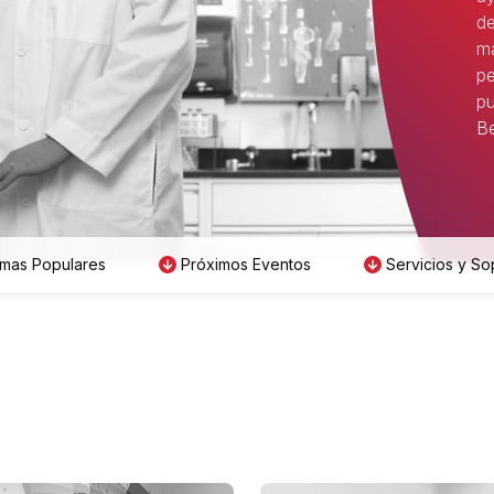
de
má
pe
pu
Be
mas Populares
Próximos Eventos
Servicios y So