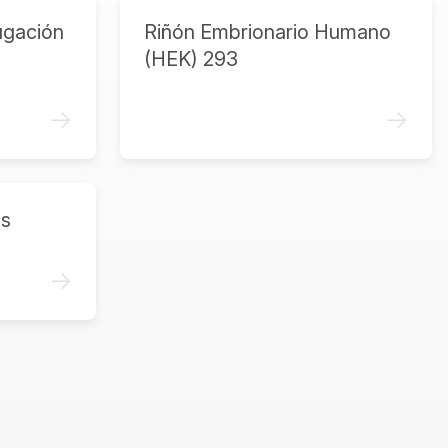
ugación
Riñón Embrionario Humano
(HEK) 293
->
->
as
->