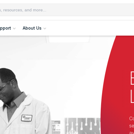
pport
About Us
Co
se
ay