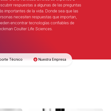
scubrir respuestas a algunas de las preguntas
s importantes de la vida. Donde sea que las
rsonas necesiten respuestas que importan,
eden encontrar tecnologías confiables de
ckman Coulter Life Sciences.
porte Técnico
Nuestra Empresa