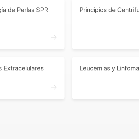
ía de Perlas SPRI
Principios de Centrif
->
s Extracelulares
Leucemias y Linfom
->