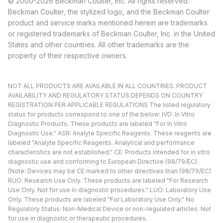
© 2000-2026 Beckman Coulter, Inc. All rights reserved.
Beckman Coulter, the stylized logo, and the Beckman Coulter
product and service marks mentioned herein are trademarks
or registered trademarks of Beckman Coulter, Inc. in the United
States and other countries. All other trademarks are the
property of their respective owners.
NOT ALL PRODUCTS ARE AVAILABLE IN ALL COUNTRIES. PRODUCT
AVAILABILITY AND REGULATORY STATUS DEPENDS ON COUNTRY
REGISTRATION PER APPLICABLE REGULATIONS The listed regulatory
status for products correspond to one of the below: IVD: In Vitro
Diagnostic Products. These products are labeled "For In Vitro
Diagnostic Use." ASR: Analyte Specific Reagents. These reagents are
labeled "Analyte Specific Reagents. Analytical and performance
characteristics are not established." CE: Products intended for in vitro
diagnostic use and conforming to European Directive (98/79/EC).
(Note: Devices may be CE marked to other directives than (98/79/EC)
RUO: Research Use Only. These products are labeled "For Research
Use Only. Not for use in diagnostic procedures." LUO: Laboratory Use
Only. These products are labeled "For Laboratory Use Only." No
Regulatory Status: Non-Medical Device or non-regulated articles. Not
for use in diagnostic or therapeutic procedures.