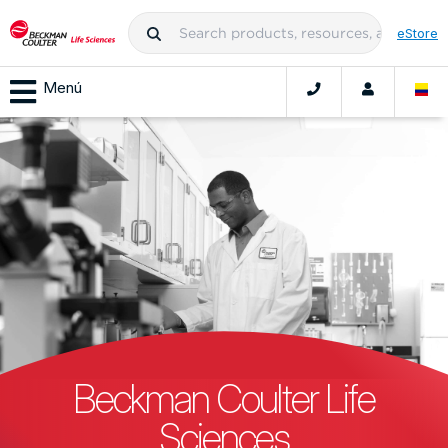
eStore
Menú
Beckman Coulter Life
Sciences