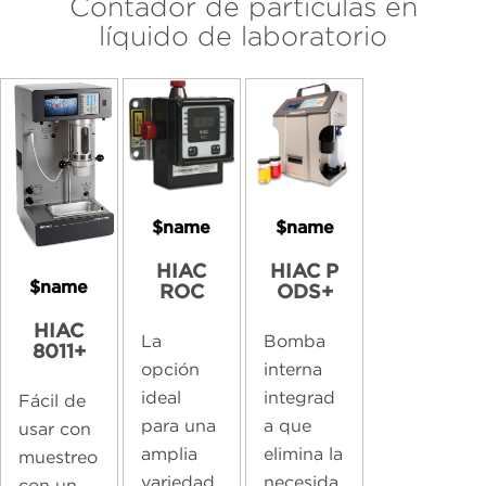
Contador de partículas en
líquido de laboratorio
$name
$name
HIAC
HIAC P
$name
ROC
ODS+
HIAC
La
Bomba
8011+
opción
interna
ideal
integrad
Fácil de
para una
a que
usar con
amplia
elimina la
muestreo
variedad
necesida
con un