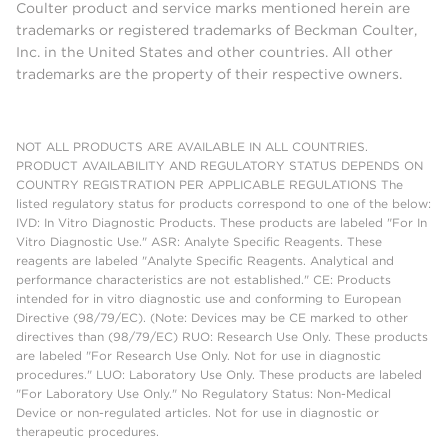
Coulter product and service marks mentioned herein are
trademarks or registered trademarks of Beckman Coulter,
Inc. in the United States and other countries. All other
trademarks are the property of their respective owners.
NOT ALL PRODUCTS ARE AVAILABLE IN ALL COUNTRIES.
PRODUCT AVAILABILITY AND REGULATORY STATUS DEPENDS ON
COUNTRY REGISTRATION PER APPLICABLE REGULATIONS The
listed regulatory status for products correspond to one of the below:
IVD: In Vitro Diagnostic Products. These products are labeled "For In
Vitro Diagnostic Use." ASR: Analyte Specific Reagents. These
reagents are labeled "Analyte Specific Reagents. Analytical and
performance characteristics are not established." CE: Products
intended for in vitro diagnostic use and conforming to European
Directive (98/79/EC). (Note: Devices may be CE marked to other
directives than (98/79/EC) RUO: Research Use Only. These products
are labeled "For Research Use Only. Not for use in diagnostic
procedures." LUO: Laboratory Use Only. These products are labeled
"For Laboratory Use Only." No Regulatory Status: Non-Medical
Device or non-regulated articles. Not for use in diagnostic or
therapeutic procedures.