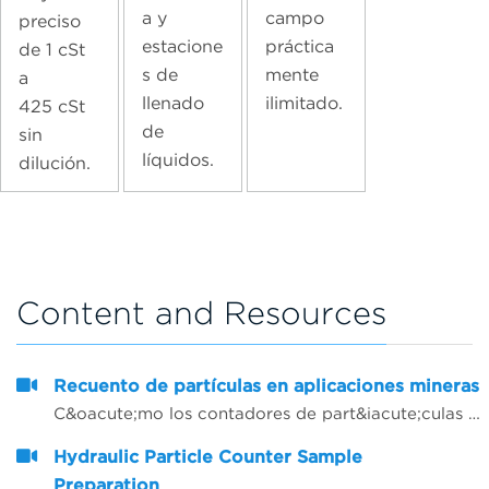
a y
campo
preciso
estacione
práctica
de 1 cSt
s de
mente
a
llenado
ilimitado.
425 cSt
de
sin
líquidos.
dilución.
Content and Resources
Recuento de partículas en aplicaciones mineras
C&oacute;mo los contadores de part&iacute;culas pueden prolongar el tiempo operativo de la m&aacute;quina y la vida &uacute;til de los aceites y ofrecer m&aacute;s fiabilidad
Hydraulic Particle Counter Sample
Preparation