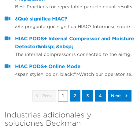
Best Practices for repeatable particle count results
¿Qué significa HIAC?
¿Se pregunta qué significa HIAC? Infórmese sobre la marca que está detrás de nuestra innovadora línea de productos para recuento de partículas en líquido.
HIAC PODS+ Internal Compressor and Moisture
Detector&nbsp; &nbsp;
The internal compressor is connected to the airtight chamber/flow path in the HIAC PODS+. Air is compressed within the chamber that force bubbles to be compressed below sensor detection; thus, bubbles are not counted as particles as they pass by the laser and sensor. The internal Moisture Detector is an add on feature that monitors RH% with every run.
HIAC PODS+ Online Mode
<span style="color: black;">Watch our operator setup the PODS+ in Online Mode</span>
Prev
1
2
3
4
Next
Industrias adicionales y
soluciones Beckman