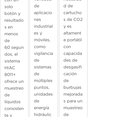
de
d de
solo
aplicacio
cartucho
botón y
nes
s de CO2
resultado
industrial
y es
s en
es y
altament
menos
móviles,
e portátil
de
como
con
60 segun
vigilancia
capacida
dos, el
de
des de
sistema
sistemas
desgasifi
HIAC
de
cación
8011+
múltiples
de
ofrece un
puntos,
burbujas
muestreo
unidades
mejorada
de
de
s para un
líquidos
energía
muestreo
consisten
hidráulic
de
te y